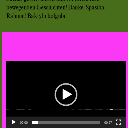
bewegenden Geschichten! Danke, Spasiba,
Rahmat! Baktylu bolgula!
Video-
Player
00:00
00:27