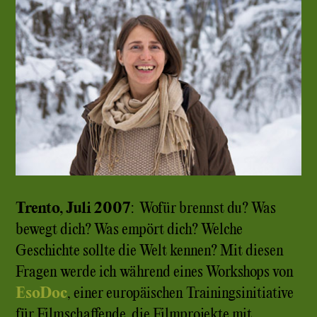
Trento, Juli 2007
: Wofür brennst du? Was
bewegt dich? Was empört dich? Welche
Geschichte sollte die Welt kennen? Mit diesen
Fragen werde ich während eines Workshops von
EsoDoc
, einer europäischen Trainingsinitiative
für Filmschaffende, die Filmprojekte mit