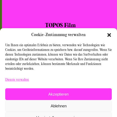
TOPOS Film
Leostr. 76
Cookie-Zustimmung verwalten
50823 Köln
Um Ihnen ein optimales Erlebnis zu bieten, verwenden wir Technologien wie
Tel. 0049 – 160- 5908546
Cookies, um Geräteinformationen zu speichern bzw. darauf zuzugreifen. Wenn Sie
diesen Technologien zustimmen, können wir Daten wie das Surfverhalten oder
info[at]topos-film.de
eindeutige IDs auf dieser Website verarbeiten. Wenn Sie Ihre Zustimmung nicht
erteilen oder zurückziehen, können bestimmte Merkmale und Funktionen
beeinträchtigt werden.
mirjam[at]topos-film.de
sandra[at]topos-film.de
Dienste verwalten
Akzeptieren
Datenschutz
|
Cookie-Richtlinien
|
Impressum
Ablehnen