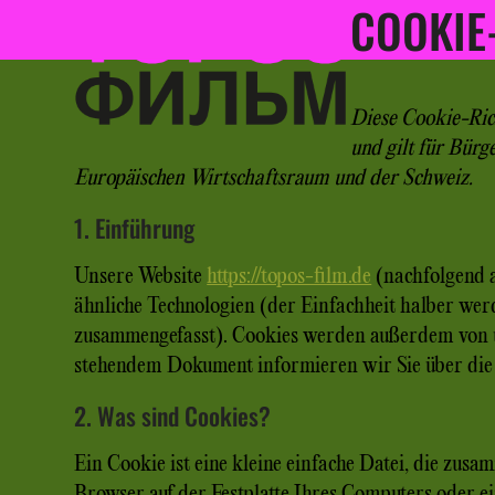
COOKIE-
Open
Close
Skip
to
mobile
mobile
content
menu
menu
Diese Cookie-Rich
und gilt für Bür
Europäischen Wirtschaftsraum und der Schweiz.
1. Einführung
Unsere Website
https://topos-film.de
(nachfolgend a
ähnliche Technologien (der Einfachheit halber wer
zusammengefasst). Cookies werden außerdem von un
stehendem Dokument informieren wir Sie über die
2. Was sind Cookies?
Ein Cookie ist eine kleine einfache Datei, die zus
Browser auf der Festplatte Ihres Computers oder e