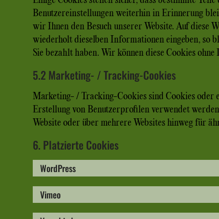
Einige Cookies stellen sicher, dass bestimmte Tei
Benutzereinstellungen weiterhin in Erinnerung ble
wir Ihnen den Besuch unserer Website. Auf diese W
wiederholt dieselben Informationen eingeben, so bl
Sie bezahlt haben. Wir können diese Cookies ohne I
5.2 Marketing- / Tracking-Cookies
Marketing- / Tracking-Cookies sind Cookies oder e
Erstellung von Benutzerprofilen verwendet werden
Website oder über mehrere Websites hinweg für äh
6. Platzierte Cookies
WordPress
Vimeo