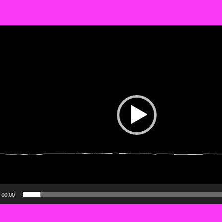
o-
r
00:00