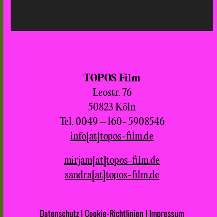
TOPOS Film
Leostr. 76
50823 Köln
Tel. 0049 – 160- 5908546
info[at]topos-film.de
mirjam[at]topos-film.de
sandra[at]topos-film.de
Datenschutz
|
Cookie-Richtlinien
|
Impressum